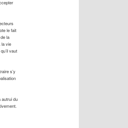
accepter
lecteurs
te le fait
 de la
 la vie
qu’il vaut
raire s’y
alisation
 autrui du
ctivement.