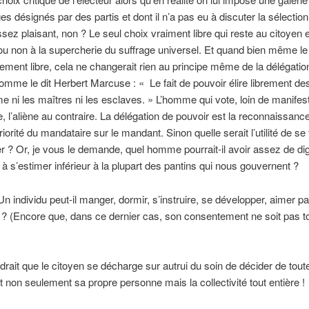
s désignés par des partis et dont il n’a pas eu à discuter la sélection
ssez plaisant, non ? Le seul choix vraiment libre qui reste au citoyen e
 ou non à la supercherie du suffrage universel. Et quand bien même le
llement libre, cela ne changerait rien au principe même de la délégatio
omme le dit Herbert Marcuse : « Le fait de pouvoir élire librement de
e ni les maîtres ni les esclaves. » L’homme qui vote, loin de manifes
re, l’aliène au contraire. La délégation de pouvoir est la reconnaissance
iorité du mandataire sur le mandant. Sinon quelle serait l’utilité de se 
r ? Or, je vous le demande, quel homme pourrait-il avoir assez de dig
 à s’estimer inférieur à la plupart des pantins qui nous gouvernent ?
individu peut-il manger, dormir, s’instruire, se développer, aimer pa
 ? (Encore que, dans ce dernier cas, son consentement ne soit pas t
udrait que le citoyen se décharge sur autrui du soin de décider de tout
t non seulement sa propre personne mais la collectivité tout entière !