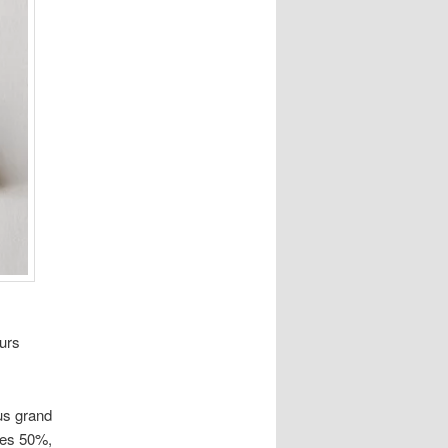
ours
us grand
 les 50%,