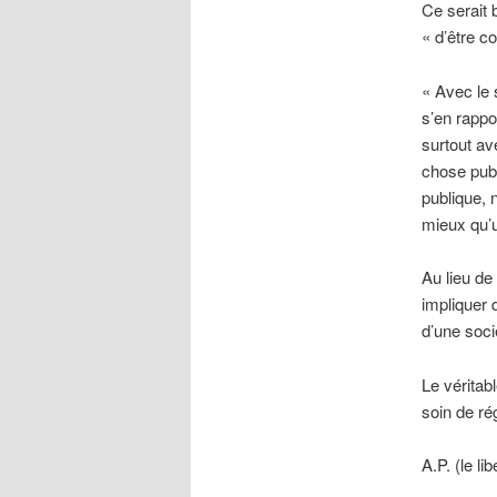
Ce serait 
« d’être c
« Avec le 
s’en rappo
surtout av
chose publ
publique, 
mieux qu’u
Au lieu de
impliquer 
d’une soci
Le véritab
soin de rég
A.P. (le lib