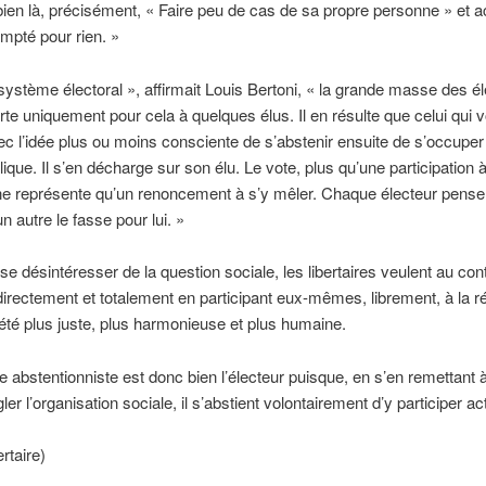
bien là, précisément, « Faire peu de cas de sa propre personne » et 
ompté pour rien. »
système électoral », affirmait Louis Bertoni, « la grande masse des é
rte uniquement pour cela à quelques élus. Il en résulte que celui qui vo
ec l’idée plus ou moins consciente de s’abstenir ensuite de s’occuper
ique. Il s’en décharge sur son élu. Le vote, plus qu’une participation à
ne représente qu’un renoncement à s’y mêler. Chaque électeur pense 
n autre le fasse pour lui. »
 se désintéresser de la question sociale, les libertaires veulent au cont
directement et totalement en participant eux-mêmes, librement, à la ré
été plus juste, plus harmonieuse et plus humaine.
le abstentionniste est donc bien l’électeur puisque, en s’en remettant à
ler l’organisation sociale, il s’abstient volontairement d’y participer a
ertaire)