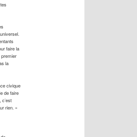
stes
es
universel.
sentants
r faire la
e premier
as la
nce civique
e de faire
, c’est
r rien. »
 de