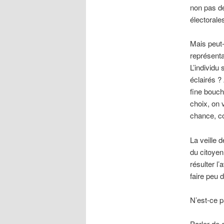
non pas de
électorale
Mais peut-
représenta
L’individu
éclairés ?
fine bouch
choix, on 
chance, co
La veille 
du citoyen 
résulter l
faire peu 
N’est-ce 
Parler de c