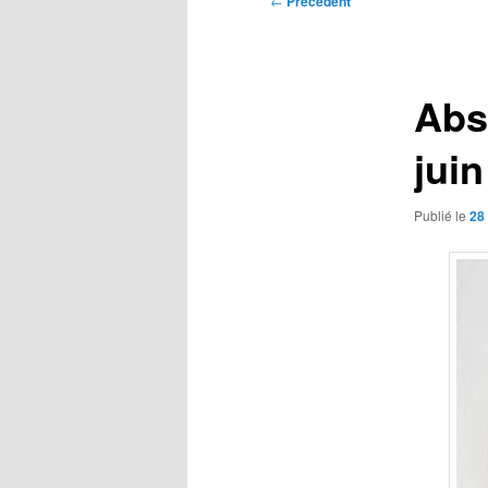
←
Précédent
des
articles
Abs
jui
Publié le
28