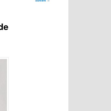
Suivant
→
de