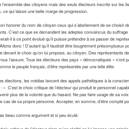
 l’ensemble des citoyens mais des seuls électeurs inscrits sur les li
s, ce qui laisse une belle marge de progression.
on honorer du nom de citoyen ceux qui s’abstiennent de se choisir d
nts. C’est ce que se demandent les adeptes convaincus du suffrage 
 serait-il à ce point évolué qu’il puisse prétendre à se passer de repré
 Allons donc ! D’autant qu’il faudrait être bougrement présomptueux pou
e devant le choix qu’on lui propose, au citoyen. Des représentants d
vous l’assure. Tous les électeurs des pays « démocratiques » n’ont p
mme le peuple français, d’être représentés par une telle élite.
des élections, les médias lancent des appels pathétiques à la conscie
: « C’est le choix critique de l’électeur qui produit le personnel capabl
’avenir plus de la volonté que du hasard. Ne pas faire usage de sa voix
de cas de sa propre personne. Accepter, en somme, d’être compté pou
pas beau comme argument et si peu éculé.
hoix critique de l’électeur alors qu’en réalité on lui impose une galerie