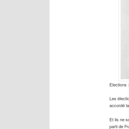
Elections 
Les électi
accordé l
Et ils ne 
parti de F