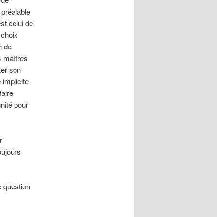
 préalable
st celui de
 choix
n de
s maîtres
ter son
 implicite
faire
nité pour
r
oujours
e question