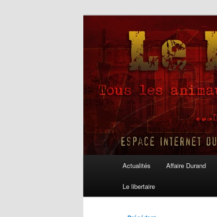
Aller
au
contenu
Le Libertaire
principal
Menu
Actualités
Affaire Durand
principal
Le libertaire
Navigation