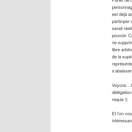
personnage
est déjà a
participer
serait rée
pouvoir. C
ne supprim
libre arbit
de la supér
représente
s’abaisser
Voyons…Un 
délégation
requis !)
Et l’on vo
intéressan