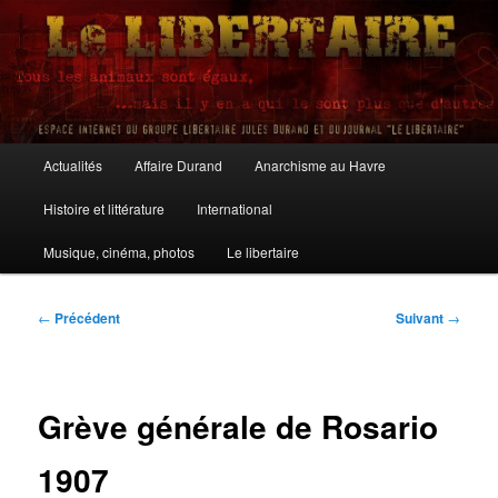
Aller
au
contenu
principal
Le Libertaire
Menu
Actualités
Affaire Durand
Anarchisme au Havre
principal
Histoire et littérature
International
Musique, cinéma, photos
Le libertaire
Navigation
←
Précédent
Suivant
→
des
articles
Grève générale de Rosario
1907