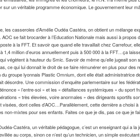
ser sur un véritable programme économique. Le gouvernement leur mâ
te, les casseroles d’Amélie Oudéa Castéra, on obtient un mélange exp
 AOC se fait brocarder à l’Education Nationale mais aussi à propos 
poste à la FFT. Et savoir que quand elle travaillait chez Carrefour, ell
à 1,4 million d’euros annuellement puis à 500 000 à la FFT…ça laiss
qui végètent à hauteur du Smic. Savoir de même qu’elle jugeait son sa
as, ce qui lui donnait le droit de se faire rémunérer en plus pour des 
on du groupe lyonnais Plastic Omnium, dont elle était administratrice d
ait désordre. Une commission d’enquête parlementaire sur les fédéra
dénonce « l’entre-soi » et les « défaillances systémiques » du sport fr
rations « très élevées, voire anormales » des dirigeants sportifs son
 visées, dont celles d’AOC…Parallèlement, cette dernière a choisi à 
s non-mixtes pour ses enfants. Faites ce que je dis, pas ce que je fai
éa-Castéra, un véritable pédagogue, c’est un enseignant qui a la j
evillée au corps, sinon ce n’est qu’un technicien, un simple exécutant