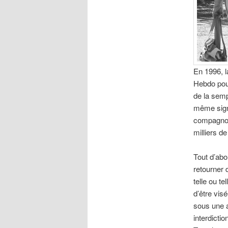
En 1996, l
Hebdo pour
de la semp
même signé
compagnons
milliers d
Tout d’abo
retourner 
telle ou t
d’être visé
sous une a
interdicti