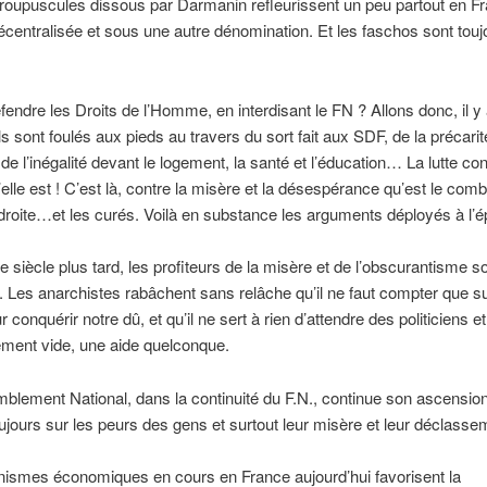
roupuscules dissous par Darmanin refleurissent un peu partout en F
centralisée et sous une autre dénomination. Et les faschos sont touj
éfendre les Droits de l’Homme, en interdisant le FN ? Allons donc, il y 
ils sont foulés aux pieds au travers du sort fait aux SDF, de la précarit
e l’inégalité devant le logement, la santé et l’éducation… La lutte co
u’elle est ! C’est là, contre la misère et la désespérance qu’est le com
droite…et les curés. Voilà en substance les arguments déployés à l’
e siècle plus tard, les profiteurs de la misère et de l’obscurantisme s
à. Les anarchistes rabâchent sans relâche qu’il ne faut compter que s
onquérir notre dû, et qu’il ne sert à rien d’attendre des politiciens et
ment vide, une aide quelconque.
lement National, dans la continuité du F.N., continue son ascension
ours sur les peurs des gens et surtout leur misère et leur déclasse
ismes économiques en cours en France aujourd’hui favorisent la