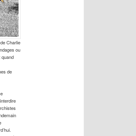
 de Charlie
sondages ou
t quand
nes de
se
nterdire
archistes
lendemain
e
d’hui.