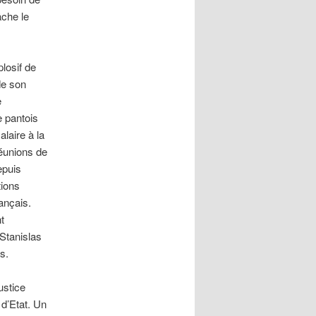
che le
losif de
de son
e
e pantois
laire à la
réunions de
epuis
tions
ançais.
t
Stanislas
s.
ustice
 d’Etat. Un