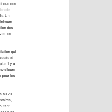
oit que des
ion de
ls. Un
 minimum
ation des
avec les
lation qui
assés et
lus il y a
availleurs
e pour les
s au vu
taires,
outant
besoin de