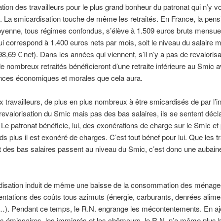
tion des travailleurs pour le plus grand bonheur du patronat qui n’y v
 La smicardisation touche de même les retraités. En France, la pens
oyenne, tous régimes confondus, s’élève à 1.509 euros bruts mensue
i correspond à 1.400 euros nets par mois, soit le niveau du salaire
98,69 € net). Dans les années qui viennent, s’il n’y a pas de revaloris
 de nombreux retraités bénéficieront d’une retraite inférieure au Smic 
ces économiques et morales que cela aura.
x travailleurs, de plus en plus nombreux à être smicardisés de par l’inf
 revalorisation du Smic mais pas des bas salaires, ils se sentent décl
 Le patronat bénéficie, lui, des exonérations de charge sur le Smic et p
s plus il est exonéré de charges. C’est tout bénef pour lui. Que les tr
t des bas salaires passent au niveau du Smic, c’est donc une aubain
disation induit de même une baisse de la consommation des ménage
tations des coûts tous azimuts (énergie, carburants, denrées alimen
…). Pendant ce temps, le R.N. engrange les mécontentements. En aj
s émissaires, les immigrés et les chômeurs, le R.N. n’a même plus 