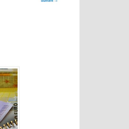
Suivant
→