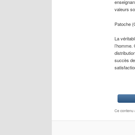
enseignant
valeurs so
Patoche 
La véritab
l’homme. C
distributi
succès de 
satisfactio
Ce contenu 