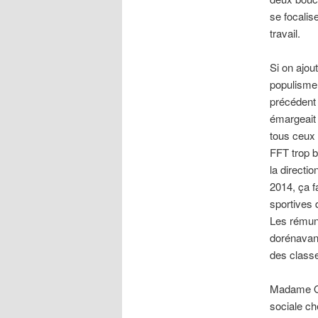
se focali
travail.
Si on ajou
populisme.
précédent 
émargeait 
tous ceux 
FFT trop b
la directi
2014, ça f
sportives 
Les rémuné
dorénavant
des classe
Madame Oud
sociale ch