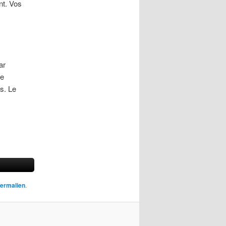
nt. Vos
ar
de
es. Le
ermalien
.