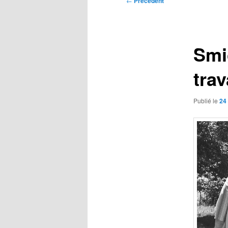
←
Précédent
des
articles
Smi
tra
Publié le
24