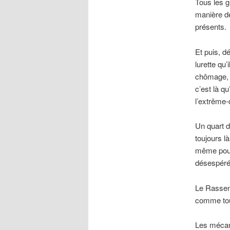
Tous les g
manière dé
présents.
Et puis, d
lurette qu’
chômage, d
c’est là q
l’extrême-
Un quart d
toujours l
même pour c
désespéré
Le Rassemb
comme touj
Les mécan