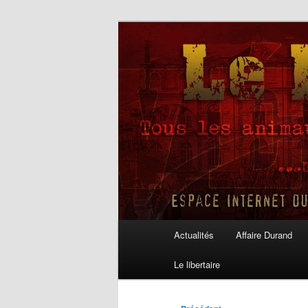
Aller
au
contenu
Le Libertaire
principal
Menu
Actualités
Affaire Durand
principal
Le libertaire
Navigation