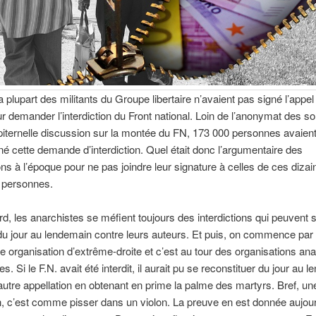
a plupart des militants du Groupe libertaire n’avaient pas signé l’appel
 demander l’interdiction du Front national. Loin de l’anonymat des 
iternelle discussion sur la montée du FN, 173 000 personnes avaien
 cette demande d’interdiction. Quel était donc l’argumentaire des
 à l’époque pour ne pas joindre leur signature à celles de ces dizai
e personnes.
rd, les anarchistes se méfient toujours des interdictions qui peuvent 
du jour au lendemain contre leurs auteurs. Et puis, on commence par i
elle organisation d’extrême-droite et c’est au tour des organisations an
es. Si le F.N. avait été interdit, il aurait pu se reconstituer du jour au 
utre appellation en obtenant en prime la palme des martyrs. Bref, un
on, c’est comme pisser dans un violon. La preuve en est donnée aujour