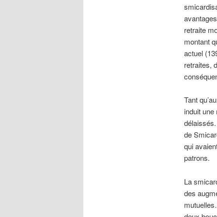
smicardisa
avantages.
retraite m
montant qu
actuel (13
retraites,
conséquen
Tant qu’au
induit une
délaissés.
de Smicard
qui avaien
patrons.
La smicar
des augmen
mutuelles
deux bouc