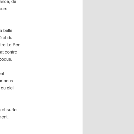
rance, de
ours
a belle
é et du
ntre Le Pen
bat contre
époque.
ont
ur nous-
 du ciel
 et surfe
ment.