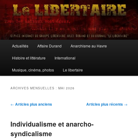
Aller
Aller
au
au
contenu
contenu
principal
secondaire
Le Libertaire
Menu
Actualités
Affaire Durand
Anarchisme au Havre
principal
Histoire et littérature
International
Musique, cinéma, photos
Le libertaire
ARCHIVES MENSUELLES :
MAI 2026
Navigation
←
Articles plus anciens
Articles plus récents
→
des
articles
Individualisme et anarcho-
syndicalisme