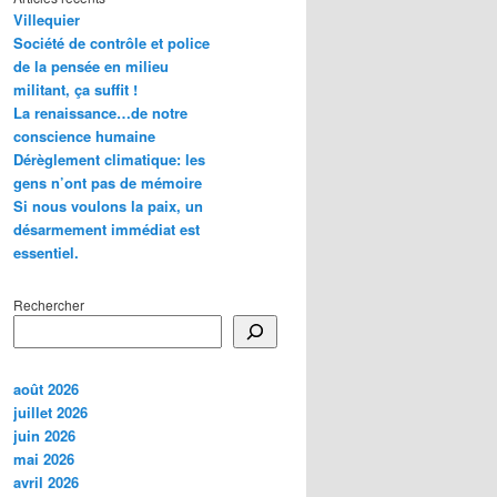
Villequier
Société de contrôle et police
de la pensée en milieu
militant, ça suffit !
La renaissance…de notre
conscience humaine
Dérèglement climatique: les
gens n’ont pas de mémoire
Si nous voulons la paix, un
désarmement immédiat est
essentiel.
Rechercher
août 2026
juillet 2026
juin 2026
mai 2026
avril 2026