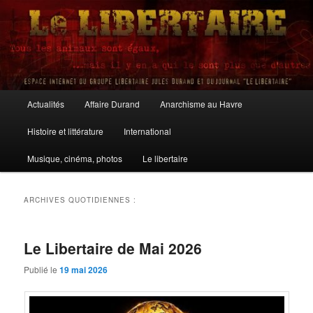
Aller
Aller
au
au
contenu
contenu
principal
secondaire
Le Libertaire
Menu
Actualités
Affaire Durand
Anarchisme au Havre
principal
Histoire et littérature
International
Musique, cinéma, photos
Le libertaire
ARCHIVES QUOTIDIENNES :
Le Libertaire de Mai 2026
Publié le
19 mai 2026