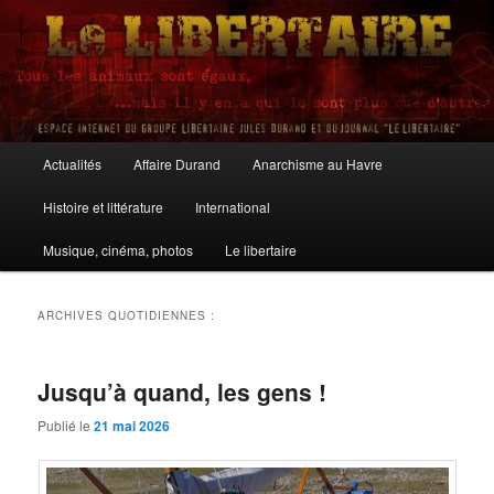
Aller
Aller
au
au
contenu
contenu
principal
secondaire
Le Libertaire
Menu
Actualités
Affaire Durand
Anarchisme au Havre
principal
Histoire et littérature
International
Musique, cinéma, photos
Le libertaire
ARCHIVES QUOTIDIENNES :
Jusqu’à quand, les gens !
Publié le
21 mai 2026