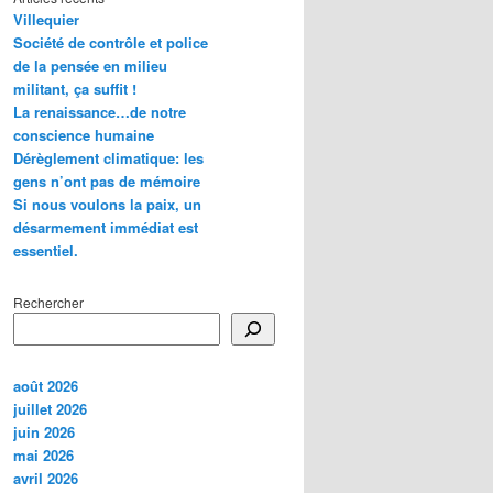
Villequier
Société de contrôle et police
de la pensée en milieu
militant, ça suffit !
La renaissance…de notre
conscience humaine
Dérèglement climatique: les
gens n’ont pas de mémoire
Si nous voulons la paix, un
désarmement immédiat est
essentiel.
Rechercher
août 2026
juillet 2026
juin 2026
mai 2026
avril 2026