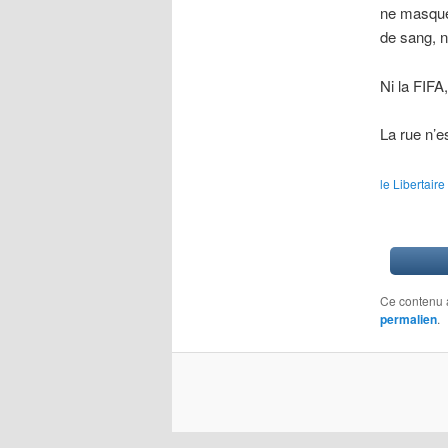
ne masque
de sang, n
Ni la FIFA
La rue n’e
le Libertair
Ce contenu 
permalien
.