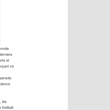
 monde
derniers
rts et
onçant ce
dépensés
iolence
, les
 football