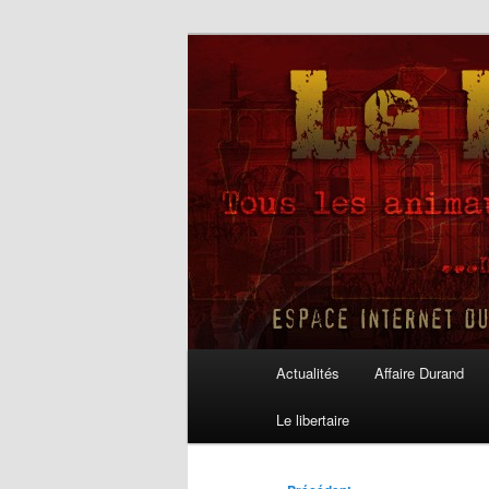
Aller
au
contenu
Le Libertaire
principal
Menu
Actualités
Affaire Durand
principal
Le libertaire
Navigation