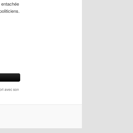
e entachée
oliticiens.
vori avec son