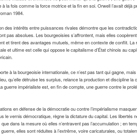
 à la fois comme la force motrice et la fin en soi. Orwell l’avait déjà p
roman 1984.
ion des intérêts entre puissances rivales démontre que les contradicti
ont pas absolues. Les bourgeoisies s’affrontent, mais elles coopèrent
 et tirent des avantages mutuels, même en contexte de conflit. La ri
le et ultime est celle qui oppose le capitalisme d’État chinois au cap
ricain.
orte à la bourgeoisie internationale, ce n’est pas tant qui gagne, mais
lieu, qu’elle détruise les surplus, relance la production et discipline la 
La guerre impérialiste est, en fin de compte, une guerre contre le prolé
ations en défense de la démocratie ou contre l’impérialisme masquen
ous le vernis démocratique, règne la dictature du capital. Les libertés 
que dans la mesure où elles n’entravent pas l’accumulation ; en te
e guerre, elles sont réduites à l’extrême, voire caricaturales, ou totale