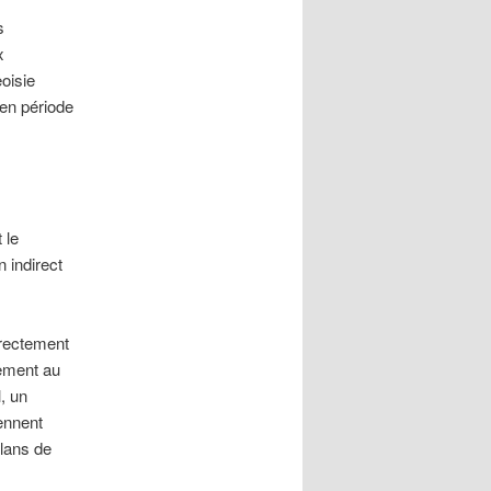
s
x
oisie
 en période
 le
n indirect
irectement
mement au
, un
ennent
plans de