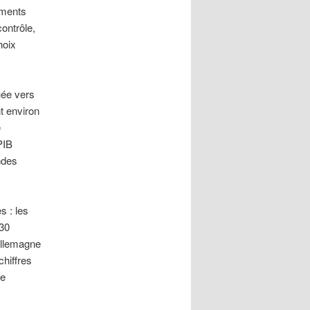
ements
contrôle,
hoix
uée vers
t environ
e
PIB
ndes
s : les
330
Allemagne
chiffres
ie