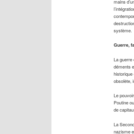
mains d’un
l’intégrat
contempor
destructi
système.
Guerre, f
La guerre 
déments et
historique
obsolète, 
Le pouvoir
Poutine ou
de capitaux
La Seconde
nazisme et