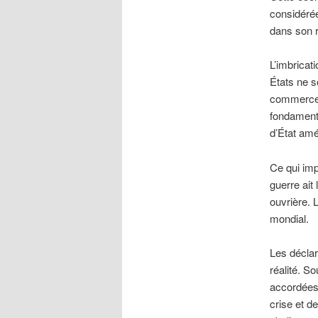
considérée
dans son 
L’imbricat
États ne s
commercent
fondamenta
d’État amé
Ce qui imp
guerre ait 
ouvrière. 
mondial.
Les déclar
réalité. S
accordées 
crise et d