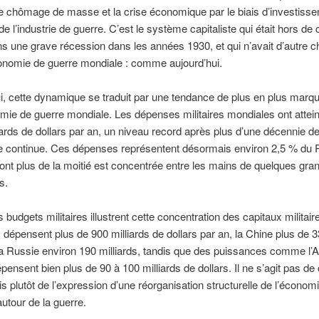
e chômage de masse et la crise économique par le biais d’investiss
de l’industrie de guerre. C’est le système capitaliste qui était hors de 
s une grave récession dans les années 1930, et qui n’avait d’autre c
onomie de guerre mondiale : comme aujourd’hui.
i, cette dynamique se traduit par une tendance de plus en plus marq
ie de guerre mondiale. Les dépenses militaires mondiales ont attein
iards de dollars par an, un niveau record après plus d’une décennie d
e continue. Ces dépenses représentent désormais environ 2,5 % du 
ont plus de la moitié est concentrée entre les mains de quelques gra
s.
budgets militaires illustrent cette concentration des capitaux militaire
 dépensent plus de 900 milliards de dollars par an, la Chine plus de 
 la Russie environ 190 milliards, tandis que des puissances comme l’
épensent bien plus de 90 à 100 milliards de dollars. Il ne s’agit pas de 
is plutôt de l’expression d’une réorganisation structurelle de l’économ
utour de la guerre.