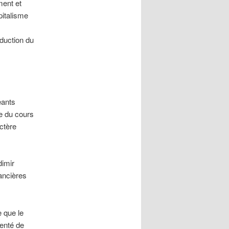
ment et
pitalisme
duction du
eants
le du cours
ctère
dimir
nancières
e que le
tenté de