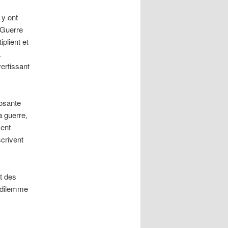
 y ont
 Guerre
plient et
.
ertissant
osante
a guerre,
ment
scrivent
t des
e dilemme