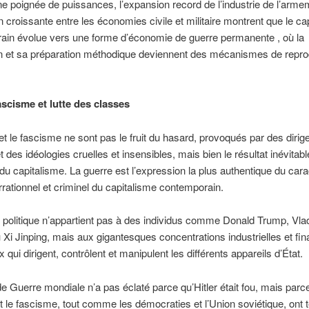
e poignée de puissances, l’expansion record de l’industrie de l’arme
ion croissante entre les économies civile et militaire montrent que le ca
ain évolue vers une forme d’économie de guerre permanente , où la
on et sa préparation méthodique deviennent des mécanismes de repro
ascisme et lutte des classes
et le fascisme ne sont pas le fruit du hasard, provoqués par des dirig
 des idéologies cruelles et insensibles, mais bien le résultat inévitab
 du capitalisme. La guerre est l’expression la plus authentique du cara
irrationnel et criminel du capitalisme contemporain.
 politique n’appartient pas à des individus comme Donald Trump, Vla
 Xi Jinping, mais aux gigantesques concentrations industrielles et fi
 qui dirigent, contrôlent et manipulent les différents appareils d’État.
 Guerre mondiale n’a pas éclaté parce qu’Hitler était fou, mais parc
 le fascisme, tout comme les démocraties et l’Union soviétique, ont 