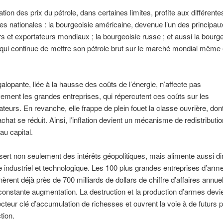
tion des prix du pétrole, dans certaines limites, profite aux différente
es nationales : la bourgeoisie américaine, devenue l’un des principau
s et exportateurs mondiaux ; la bourgeoisie russe ; et aussi la bourge
 qui continue de mettre son pétrole brut sur le marché mondial même
 galopante, liée à la hausse des coûts de l’énergie, n’affecte pas
ivement les grandes entreprises, qui répercutent ces coûts sur les
urs. En revanche, elle frappe de plein fouet la classe ouvrière, dont
chat se réduit. Ainsi, l’inflation devient un mécanisme de redistributio
 au capital.
sert non seulement des intérêts géopolitiques, mais alimente aussi d
 industriel et technologique. Les 100 plus grandes entreprises d’ar
rent déjà près de 700 milliards de dollars de chiffre d’affaires annuel
 constante augmentation. La destruction et la production d’armes devi
ecteur clé d’accumulation de richesses et ouvrent la voie à de futurs 
tion.