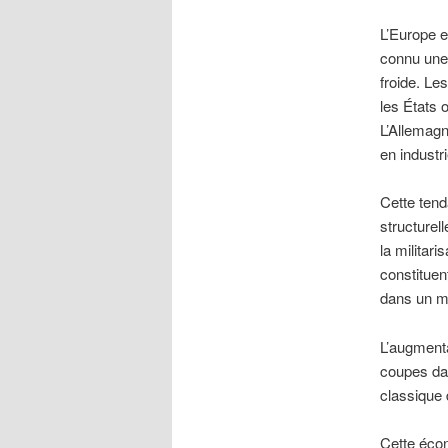
L’Europe e
connu une 
froide. Le
les États 
L’Allemagn
en industr
Cette ten
structurel
la militari
constituen
dans un mê
L’augmenta
coupes dan
classique
Cette écon