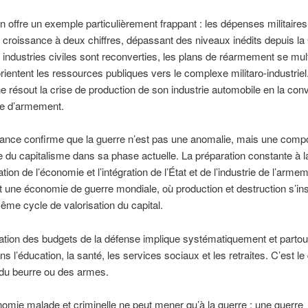
n offre un exemple particulièrement frappant : les dépenses militaires
croissance à deux chiffres, dépassant des niveaux inédits depuis la
s industries civiles sont reconverties, les plans de réarmement se multi
orientent les ressources publiques vers le complexe militaro-industriel
e résout la crise de production de son industrie automobile en la conv
ie d’armement.
dance confirme que la guerre n’est pas une anomalie, mais une comp
le du capitalisme dans sa phase actuelle. La préparation constante à l
sation de l’économie et l’intégration de l’État et de l’industrie de l’arme
t une économie de guerre mondiale, où production et destruction s’in
me cycle de valorisation du capital.
tion des budgets de la défense implique systématiquement et partou
s l’éducation, la santé, les services sociaux et les retraites. C’est l
 du beurre ou des armes.
omie malade et criminelle ne peut mener qu’à la guerre ; une guerre