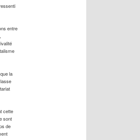
ressenti
ons entre
,
valité
italisme
 que la
classe
tariat
t cette
ne sont
mps de
ment