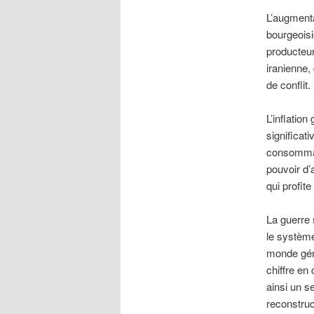
L’augmenta
bourgeoisi
producteur
iranienne,
de conflit.
L’inflation
significat
consommate
pouvoir d’a
qui profite
La guerre 
le système
monde génè
chiffre en
ainsi un s
reconstruc