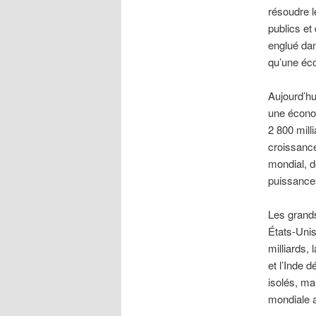
résoudre l
publics et 
englué dan
qu’une éc
Aujourd’hu
une économ
2 800 mill
croissanc
mondial, d
puissance
Les grands 
États-Unis
milliards,
et l’Inde d
isolés, ma
mondiale a