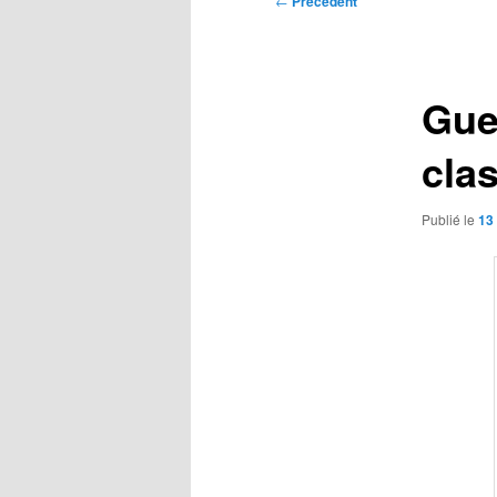
←
Précédent
des
articles
Gue
cla
Publié le
13