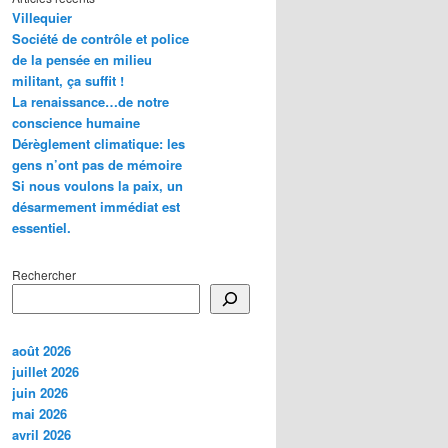
Villequier
Société de contrôle et police
de la pensée en milieu
militant, ça suffit !
La renaissance…de notre
conscience humaine
Dérèglement climatique: les
gens n’ont pas de mémoire
Si nous voulons la paix, un
désarmement immédiat est
essentiel.
Rechercher
août 2026
juillet 2026
juin 2026
mai 2026
avril 2026