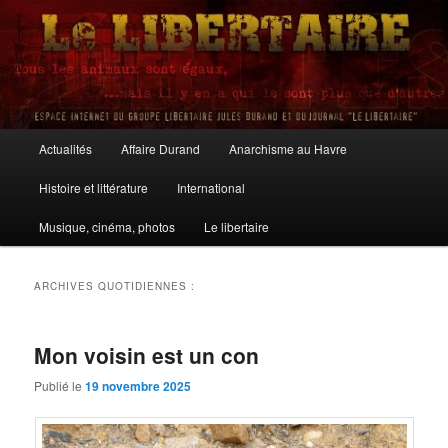
Aller
Aller
au
au
contenu
contenu
principal
secondaire
Le Libertaire
Menu
Actualités
Affaire Durand
Anarchisme au Havre
principal
Histoire et littérature
International
Musique, cinéma, photos
Le libertaire
ARCHIVES QUOTIDIENNES :
Mon voisin est un con
Publié le
19 novembre 2025