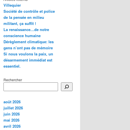
Villequier
Société de contrôle et police
de la pensée en milieu
militant, ça suffit !
La renaissance…de notre
conscience humaine
Dérèglement climatique: les
gens n’ont pas de mémoire
Si nous voulons la paix, un
désarmement immédiat est
essentiel.
Rechercher
août 2026
juillet 2026
juin 2026
mai 2026
avril 2026