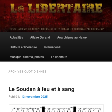
Aller
Aller
au
au
contenu
contenu
principal
secondaire
Le Libertaire
Menu
Actualités
Affaire Durand
Anarchisme au Havre
principal
Histoire et littérature
International
Musique, cinéma, photos
Le libertaire
ARCHIVES QUOTIDIENNES :
Le Soudan à feu et à sang
Publié le
13 novembre 2025