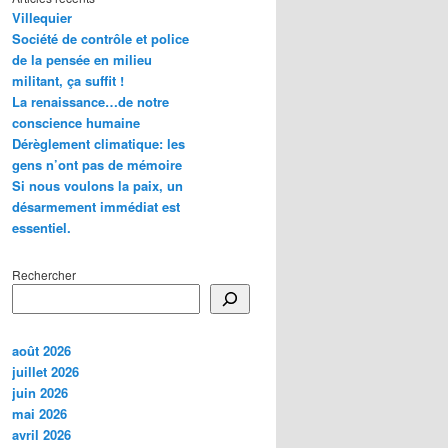
Villequier
Société de contrôle et police
de la pensée en milieu
militant, ça suffit !
La renaissance…de notre
conscience humaine
Dérèglement climatique: les
gens n’ont pas de mémoire
Si nous voulons la paix, un
désarmement immédiat est
essentiel.
Rechercher
août 2026
juillet 2026
juin 2026
mai 2026
avril 2026