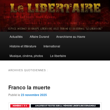
Aller
Aller
au
au
contenu
contenu
principal
secondaire
Le Libertaire
Menu
Actualités
Affaire Durand
Anarchisme au Havre
principal
Histoire et littérature
International
Musique, cinéma, photos
Le libertaire
ARCHIVES QUOTIDIENNES :
Franco la muerte
Publié le
23 novembre 2025