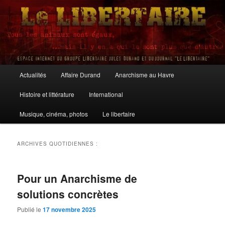
Aller
Aller
au
au
contenu
contenu
principal
secondaire
Le Libertaire
Menu
Actualités
Affaire Durand
Anarchisme au Havre
principal
Histoire et littérature
International
Musique, cinéma, photos
Le libertaire
ARCHIVES QUOTIDIENNES :
Pour un Anarchisme de
solutions concrètes
Publié le
17 novembre 2025