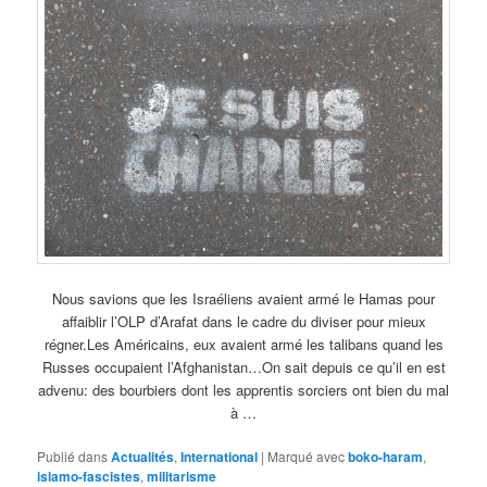
Nous savions que les Israéliens avaient armé le Hamas pour
affaiblir l’OLP d’Arafat dans le cadre du diviser pour mieux
régner.Les Américains, eux avaient armé les talibans quand les
Russes occupaient l’Afghanistan…On sait depuis ce qu’il en est
advenu: des bourbiers dont les apprentis sorciers ont bien du mal
à …
Publié dans
Actualités
,
International
|
Marqué avec
boko-haram
,
islamo-fascistes
,
militarisme