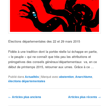
Elections départementales des 22 et 29 mars 2015
Fidèle à une tradition dont la portée réelle lui échappe en partie,
« le peuple » qui ne connaît que très peu les attributions et
prérogatives des conseils généraux/départementaux va, en ce
début de printemps 2015, retourner aux urnes. Grâce à ce …
Publié dans
Actualités
|
Marqué avec
abstention
,
Anarchisme
,
élections départementales
Navigation
←
Articles plus anciens
Articles plus récents
→
des
articles