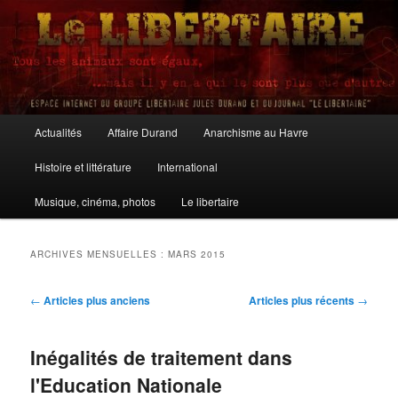
Aller
Aller
au
au
contenu
contenu
principal
secondaire
Le Libertaire
Menu
Actualités
Affaire Durand
Anarchisme au Havre
principal
Histoire et littérature
International
Musique, cinéma, photos
Le libertaire
ARCHIVES MENSUELLES :
MARS 2015
Navigation
←
Articles plus anciens
Articles plus récents
→
des
articles
Inégalités de traitement dans
l'Education Nationale