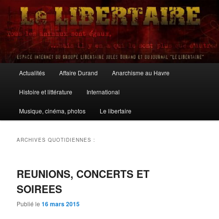
Aller
Aller
au
au
contenu
contenu
principal
secondaire
Le Libertaire
Menu
Actualités
Affaire Durand
Anarchisme au Havre
principal
Histoire et littérature
International
Musique, cinéma, photos
Le libertaire
ARCHIVES QUOTIDIENNES :
REUNIONS, CONCERTS ET
SOIREES
Publié le
16 mars 2015