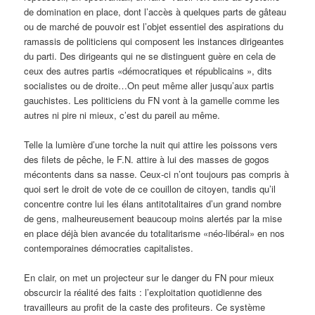
de domination en place, dont l’accès à quelques parts de gâteau
ou de marché de pouvoir est l’objet essentiel des aspirations du
ramassis de politiciens qui composent les instances dirigeantes
du parti. Des dirigeants qui ne se distinguent guère en cela de
ceux des autres partis «démocratiques et républicains », dits
socialistes ou de droite…On peut même aller jusqu’aux partis
gauchistes. Les politiciens du FN vont à la gamelle comme les
autres ni pire ni mieux, c’est du pareil au même.
Telle la lumière d’une torche la nuit qui attire les poissons vers
des filets de pêche, le F.N. attire à lui des masses de gogos
mécontents dans sa nasse. Ceux-ci n’ont toujours pas compris à
quoi sert le droit de vote de ce couillon de citoyen, tandis qu’il
concentre contre lui les élans antitotalitaires d’un grand nombre
de gens, malheureusement beaucoup moins alertés par la mise
en place déjà bien avancée du totalitarisme «néo-libéral» en nos
contemporaines démocraties capitalistes.
En clair, on met un projecteur sur le danger du FN pour mieux
obscurcir la réalité des faits : l’exploitation quotidienne des
travailleurs au profit de la caste des profiteurs. Ce système