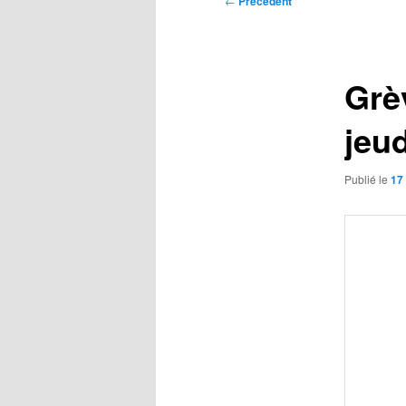
←
Précédent
des
articles
Grè
jeud
Publié le
17