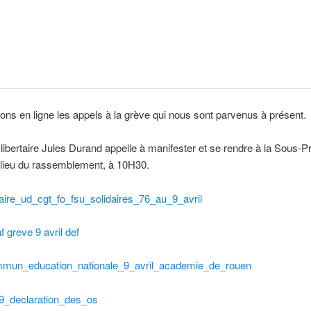
ns en ligne les appels à la grève qui nous sont parvenus à présent.
libertaire Jules Durand appelle à manifester et se rendre à la Sous-P
 lieu du rassemblement, à 10H30.
aire_ud_cgt_fo_fsu_solidaires_76_au_9_avril
greve 9 avril def
mun_education_nationale_9_avril_academie_de_rouen
9_declaration_des_os