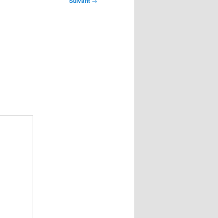
Suivant
→