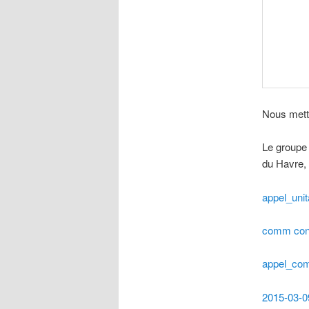
Nous metto
Le groupe 
du Havre,
appel_unit
comm conf 
appel_com
2015-03-0