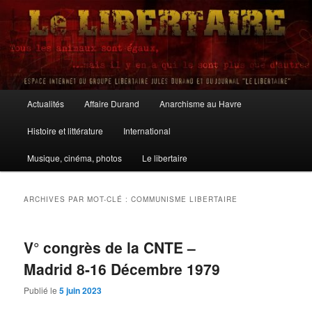
Aller
Aller
au
au
contenu
contenu
principal
secondaire
Le Libertaire
Menu
Actualités
Affaire Durand
Anarchisme au Havre
principal
Histoire et littérature
International
Musique, cinéma, photos
Le libertaire
ARCHIVES PAR MOT-CLÉ :
COMMUNISME LIBERTAIRE
V° congrès de la CNTE –
Madrid 8-16 Décembre 1979
Publié le
5 juin 2023