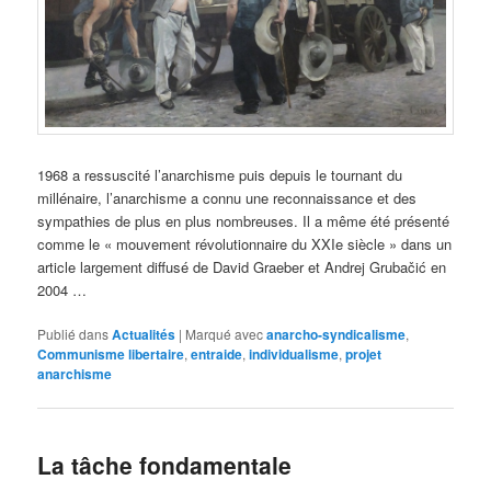
1968 a ressuscité l’anarchisme puis depuis le tournant du
millénaire, l’anarchisme a connu une reconnaissance et des
sympathies de plus en plus nombreuses. Il a même été présenté
comme le « mouvement révolutionnaire du XXIe siècle » dans un
article largement diffusé de David Graeber et Andrej Grubačić en
2004 …
Publié dans
Actualités
|
Marqué avec
anarcho-syndicalisme
,
Communisme libertaire
,
entraide
,
individualisme
,
projet
anarchisme
La tâche fondamentale