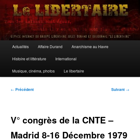
Aller
au
contenu
principal
Le Libertaire
Menu
Actualités
Affaire Durand
Anarchisme au Havre
principal
Histoire et littérature
International
Musique, cinéma, photos
Le libertaire
Navigation
←
Précédent
Suivant
→
des
articles
V° congrès de la CNTE –
Madrid 8-16 Décembre 1979