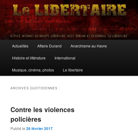
Aller
Aller
au
au
contenu
contenu
principal
secondaire
Le Libertaire
Menu
Actualités
Affaire Durand
Anarchisme au Havre
principal
Histoire et littérature
International
Musique, cinéma, photos
Le libertaire
ARCHIVES QUOTIDIENNES :
Contre les violences
policières
Publié le
26 février 2017