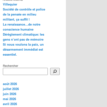
Villequier
Société de contrôle et police
de la pensée en milieu
militant, ça suffit !
La renaissance…de notre
conscience humaine
Dérèglement climatique: les
gens n’ont pas de mémoire
Si nous voulons la paix, un
désarmement immédiat est
essentiel.
Rechercher
août 2026
juillet 2026
juin 2026
mai 2026
avril 2026