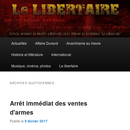
Aller
Aller
au
au
contenu
contenu
principal
secondaire
Le Libertaire
Menu
Actualités
Affaire Durand
Anarchisme au Havre
principal
Histoire et littérature
International
Musique, cinéma, photos
Le libertaire
ARCHIVES QUOTIDIENNES :
Arrêt immédiat des ventes
d'armes
Publié le
9 février 2017