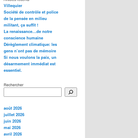
Villequier
Société de contrôle et police
de la pensée en milieu
militant, ça suffit !
La renaissance…de notre
conscience humaine
Dérèglement climatique: les
gens n’ont pas de mémoire
Si nous voulons la paix, un
désarmement immédiat est
essentiel.
Rechercher
août 2026
juillet 2026
juin 2026
mai 2026
avril 2026