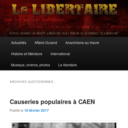
Aller
Aller
au
au
contenu
contenu
principal
secondaire
Le Libertaire
Menu
Actualités
Affaire Durand
Anarchisme au Havre
principal
Histoire et littérature
International
Musique, cinéma, photos
Le libertaire
ARCHIVES QUOTIDIENNES :
Causeries populaires à CAEN
Publié le
10 février 2017