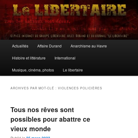
Aller
Aller
au
au
contenu
contenu
principal
secondaire
Le Libertaire
Menu
Actualités
Affaire Durand
Anarchisme au Havre
principal
Histoire et littérature
International
Musique, cinéma, photos
Le libertaire
ARCHIVES PAR MOT-CLÉ :
VIOLENCES POLICIÈRES
Tous nos rêves sont
possibles pour abattre ce
vieux monde
Publié le