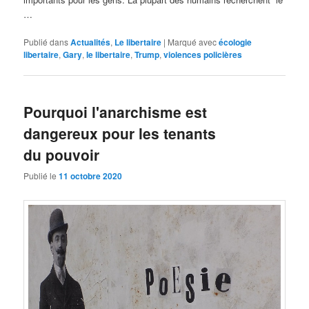
…
Publié dans
Actualités
,
Le libertaire
|
Marqué avec
écologie
libertaire
,
Gary
,
le libertaire
,
Trump
,
violences policières
Pourquoi l'anarchisme est
dangereux pour les tenants
du pouvoir
Publié le
11 octobre 2020