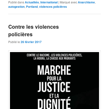
Publié dans
Actualités
,
International
|
Marqué avec
Anarchisme
,
autogestion
,
Portland
,
violences policières
Contre les violences
policières
Publié le
26 février 2017