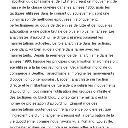
l’abolition du capitalisme et de l’État en créant un mouvement de
masse de la classe ouvrière dans les années 1860, mais les
tactiques utilisées dans le courant du soulèvement sont une
combinaison de méthodes éprouvées historiquement,
perfectionnées au cours de décennies de lutte et de nouvelles
adaptations à une police brutale de plus en plus militarisée. Les
anarchistes d’aujourd’hui ne dirigent ni n’encouragent les
manifestations actuelles. Le rôle anarchiste dans les actions,
cependant, va bien au-delà d’être dans la rue avec les
manifestants. Depuis la réémergence de l’anarchisme dans les
années 1990, lorsque les principes d’organisation anarchistes ont
été utilisés à la fin des réunions de l’Organisation mondiale du
commerce à Seattle, l’anarchisme a imprégné les mouvements
d’opposition contemporains. L’accent anarchiste sur l’action
directe et le militantisme de rue aident à définir les mouvements
d’aujourd’hui, tout comme l’utilisation des groupes d’affinité et
des tactiques du black bloc. L’horizontalisme militant est la
norme de protestation d’aujourd’hui. L’importance des
manifestations soutenues contre la violence policière est que
l’ingrédient clé d’un changement réussi est la perturbation de la
vie quotidienne, comme nous l’avons vu à Portland, Louisville,
Rochester et dans de nombreuses autres villes à travers le