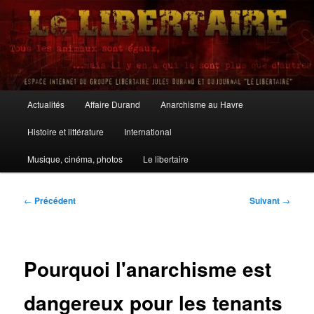
Aller
au
contenu
principal
Le Libertaire
Menu
Actualités
Affaire Durand
Anarchisme au Havre
principal
Histoire et littérature
International
Musique, cinéma, photos
Le libertaire
Navigation
←
Précédent
Suivant
→
des
articles
Pourquoi l'anarchisme est
dangereux pour les tenants