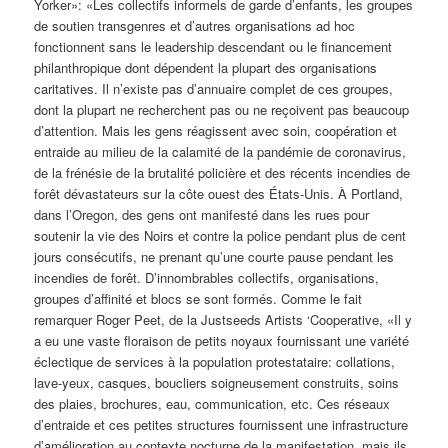
Yorker»: «Les collectifs informels de garde d’enfants, les groupes
de soutien transgenres et d’autres organisations ad hoc
fonctionnent sans le leadership descendant ou le financement
philanthropique dont dépendent la plupart des organisations
caritatives. Il n’existe pas d’annuaire complet de ces groupes,
dont la plupart ne recherchent pas ou ne reçoivent pas beaucoup
d’attention. Mais les gens réagissent avec soin, coopération et
entraide au milieu de la calamité de la pandémie de coronavirus,
de la frénésie de la brutalité policière et des récents incendies de
forêt dévastateurs sur la côte ouest des États-Unis. À Portland,
dans l’Oregon, des gens ont manifesté dans les rues pour
soutenir la vie des Noirs et contre la police pendant plus de cent
jours consécutifs, ne prenant qu’une courte pause pendant les
incendies de forêt. D’innombrables collectifs, organisations,
groupes d’affinité et blocs se sont formés. Comme le fait
remarquer Roger Peet, de la Justseeds Artists ‘Cooperative, «Il y
a eu une vaste floraison de petits noyaux fournissant une variété
éclectique de services à la population protestataire: collations,
lave-yeux, casques, boucliers soigneusement construits, soins
des plaies, brochures, eau, communication, etc. Ces réseaux
d’entraide et ces petites structures fournissent une infrastructure
d’amélioration au contexte nocturne de la manifestation, mais ils