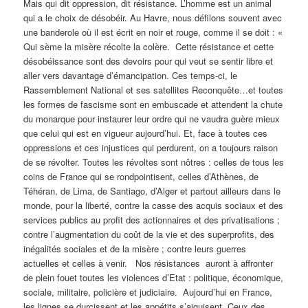
Mais qui dit oppression, dit résistance. L’homme est un animal
qui a le choix de désobéir. Au Havre, nous défilons souvent avec
une banderole où il est écrit en noir et rouge, comme il se doit : «
Qui sème la misère récolte la colère. Cette résistance et cette
désobéissance sont des devoirs pour qui veut se sentir libre et
aller vers davantage d’émancipation. Ces temps-ci, le
Rassemblement National et ses satellites Reconquête…et toutes
les formes de fascisme sont en embuscade et attendent la chute
du monarque pour instaurer leur ordre qui ne vaudra guère mieux
que celui qui est en vigueur aujourd’hui. Et, face à toutes ces
oppressions et ces injustices qui perdurent, on a toujours raison
de se révolter. Toutes les révoltes sont nôtres : celles de tous les
coins de France qui se rondpointisent, celles d’Athènes, de
Téhéran, de Lima, de Santiago, d’Alger et partout ailleurs dans le
monde, pour la liberté, contre la casse des acquis sociaux et des
services publics au profit des actionnaires et des privatisations ;
contre l’augmentation du coût de la vie et des superprofits, des
inégalités sociales et de la misère ; contre leurs guerres
actuelles et celles à venir. Nos résistances auront à affronter
de plein fouet toutes les violences d’Etat : politique, économique,
sociale, militaire, policière et judiciaire. Aujourd’hui en France,
les lignes se durcissent et les appétits s’aiguisent. Ceux des