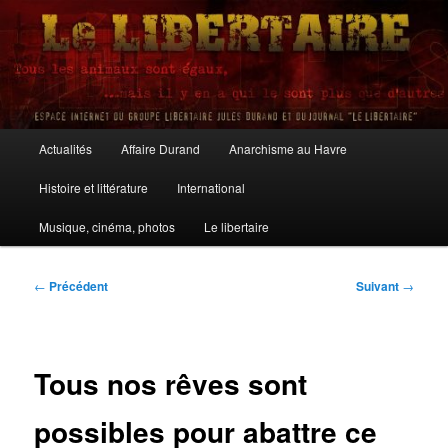
Aller
au
contenu
principal
Le Libertaire
Menu
Actualités
Affaire Durand
Anarchisme au Havre
principal
Histoire et littérature
International
Musique, cinéma, photos
Le libertaire
Navigation
←
Précédent
Suivant
→
des
articles
Tous nos rêves sont
possibles pour abattre ce