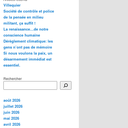
Villequier
Société de contrôle et police
de la pensée en milieu
militant, ça suffit !
La renaissance…de notre
conscience humaine
Dérèglement climatique: les
gens n’ont pas de mémoire
Si nous voulons la paix, un
désarmement immédiat est
essentiel.
Rechercher
août 2026
juillet 2026
juin 2026
mai 2026
avril 2026