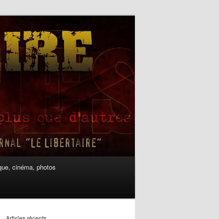
ue, cinéma, photos
Articles récents