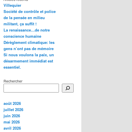
Villequier
Société de contrôle et police
de la pensée en milieu
militant, ça suffit !
La renaissance…de notre
conscience humaine
Dérèglement climatique: les
gens n’ont pas de mémoire
Si nous voulons la paix, un
désarmement immédiat est
essentiel.
Rechercher
août 2026
juillet 2026
juin 2026
mai 2026
avril 2026