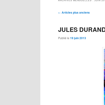
ARCHIVES MENSUELLES :
JUIN 2
Navigation
←
Articles plus anciens
des
articles
JULES DURAND 
Publié le
19 juin 2013