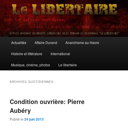
Aller
Aller
au
au
contenu
contenu
principal
secondaire
Le Libertaire
Menu
Actualités
Affaire Durand
Anarchisme au Havre
principal
Histoire et littérature
International
Musique, cinéma, photos
Le libertaire
ARCHIVES QUOTIDIENNES :
Condition ouvrière: Pierre
Aubéry
Publié le
24 juin 2013