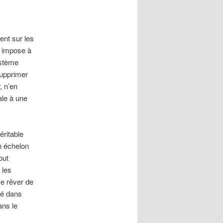
ent sur les
e impose à
ystème
supprimer
, n’en
ale à une
éritable
n échelon
out
 les
me rêver de
hé dans
ans le