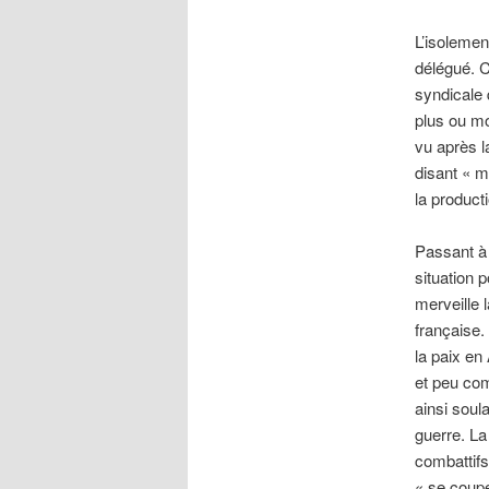
L’isolemen
délégué. C
syndicale 
plus ou mo
vu après l
disant « mi
la product
Passant à 
situation p
merveille 
française. 
la paix en
et peu com
ainsi soul
guerre. La
combattifs
« se coupe