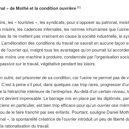
nal » de Mothé et la condition ouvrière
(1)
ins, les « touristes », les syndicats, pour s’opposer au patronat, insist
e misère, les cadences infernales, les normes inhumaines que l’usin
 Mais ils ne mettent pas vraiment en cause la société industrielle, le s
e. L’amélioration des conditions du travail ne saurait en aucune façon 
n de l’ouvrier qui, malgré tous les avantages qu’on pourrait lui accorder
pas moins une machine à produire, condamnée par l’organisation soci
assive sur le travail, végétative pendant les loisirs.
en outre, est prisonnier de sa condition, car l’usine ne permet pas de v
 C’est à peine s’il peut, dans quelques cas trop rares, progresser d’u
e la hiérarchie intérieure de l’entreprise. Au-delà d’un certain niveau, t
 devient impensable. Le barrage mis en place par les diplômés, par
ciens en particulier, est bien trop efficace pour qu’un ouvrier ose mê
r ou de le faire franchir par ses enfants. Pourtant, souligne Daniel Mot
al », la spontanéité créatrice de l’ouvrier introduit un peu de liberté d
a rationalisation du travail.