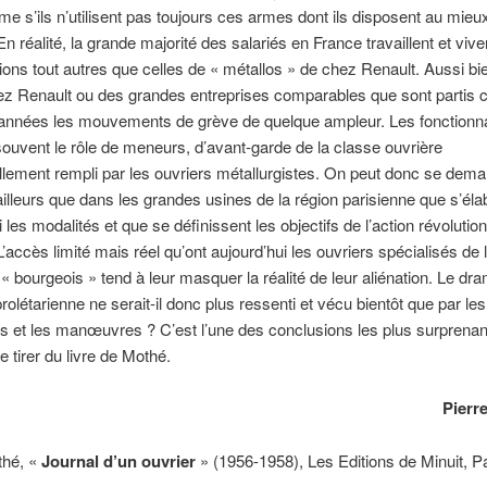
e s’ils n’utilisent pas toujours ces armes dont ils disposent au mieu
En réalité, la grande majorité des salariés en France travaillent et viv
ions tout autres que celles de « métallos » de chez Renault. Aussi bi
ez Renault ou des grandes entreprises comparables que sont partis 
 années les mouvements de grève de quelque ampleur. Les fonctionna
souvent le rôle de meneurs, d’avant-garde de la classe ouvrière
ellement rempli par les ouvriers métallurgistes. On peut donc se dema
ailleurs que dans les grandes usines de la région parisienne que s’éla
 les modalités et que se définissent les objectifs de l’action révolutio
’accès limité mais réel qu’ont aujourd’hui les ouvriers spécialisés de l
 « bourgeois » tend à leur masquer la réalité de leur aliénation. Le dr
prolétarienne ne serait-il donc plus ressenti et vécu bientôt que par les
els et les manœuvres ? C’est l’une des conclusions les plus surprena
e tirer du livre de Mothé.
Pier
thé, «
Journal d’un ouvrier
» (1956-1958), Les Editions de Minuit, P