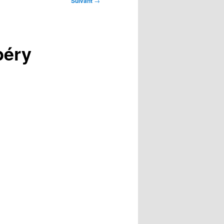
Suivant
→
béry