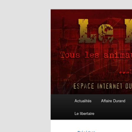
Aller
au
contenu
Le Libertaire
principal
Menu
Actualités
Affaire Durand
principal
Le libertaire
Navigation