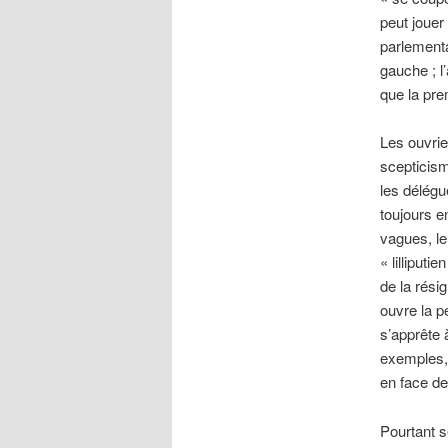
peut jouer 
parlementa
gauche ; l’
que la pre
Les ouvrier
scepticism
les délégu
toujours en
vagues, le
« lilliput
de la rési
ouvre la p
s’apprête 
exemples, 
en face de
Pourtant s