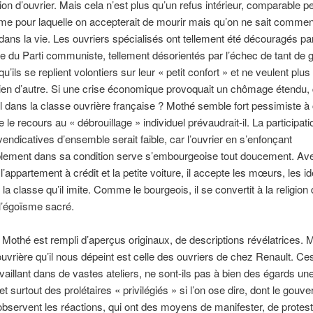
tion d’ouvrier. Mais cela n’est plus qu’un refus intérieur, comparable pe
time pour laquelle on accepterait de mourir mais qu’on ne sait comment
dans la vie. Les ouvriers spécialisés ont tellement été découragés pa
que du Parti communiste, tellement désorientés par l’échec de tant de 
 qu’ils se replient volontiers sur leur « petit confort » et ne veulent plu
rien d’autre. Si une crise économique provoquait un chômage étendu,
il dans la classe ouvrière française ? Mothé semble fort pessimiste à 
 le recours au « débrouillage » individuel prévaudrait-il. La participat
vendicatives d’ensemble serait faible, car l’ouvrier en s’enfonçant
blement dans sa condition serve s’embourgeoise tout doucement. Ave
 l’appartement à crédit et la petite voiture, il accepte les mœurs, les i
la classe qu’il imite. Comme le bourgeois, il se convertit à la religion d
e l’égoïsme sacré.
e Mothé est rempli d’aperçus originaux, de descriptions révélatrices. M
ouvrière qu’il nous dépeint est celle des ouvriers de chez Renault. Ce
availlant dans de vastes ateliers, ne sont-ils pas à bien des égards un
et surtout des prolétaires « privilégiés » si l’on ose dire, dont le gouv
 observent les réactions, qui ont des moyens de manifester, de proteste