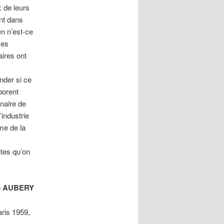
x de leurs
ent dans
en n’est-ce
ces
ires ont
nder si ce
borent
nnaire de
’industrie
ame de la
ntes qu’on
re AUBERY
aris 1959,