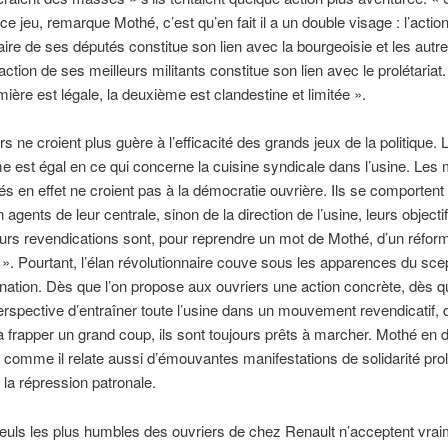
ce jeu, remarque Mothé, c’est qu’en fait il a un double visage : l’actio
ire de ses députés constitue son lien avec la bourgeoisie et les autre
action de ses meilleurs militants constitue son lien avec le prolétariat
mière est légale, la deuxième est clandestine et limitée ».
s ne croient plus guère à l’efficacité des grands jeux de la politique. 
e est égal en ce qui concerne la cuisine syndicale dans l’usine. Les m
és en effet ne croient pas à la démocratie ouvrière. Ils se comporten
 agents de leur centrale, sinon de la direction de l’usine, leurs objecti
urs revendications sont, pour reprendre un mot de Mothé, d’un réfo
ien ». Pourtant, l’élan révolutionnaire couve sous les apparences du sce
gnation. Dès que l’on propose aux ouvriers une action concrète, dès q
erspective d’entraîner toute l’usine dans un mouvement revendicatif, 
à frapper un grand coup, ils sont toujours prêts à marcher. Mothé en
comme il relate aussi d’émouvantes manifestations de solidarité pro
 la répression patronale.
euls les plus humbles des ouvriers de chez Renault n’acceptent vra