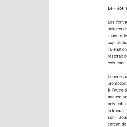
Le « Jour
Les écriva
salaires d
l‘ouvrier.
capitalist
l’aliénatio
resterait 
existence p
L’ouvrier, 
promotion.
à l’autre d
avancement
polytechni
le franchi
son « Journ
carcan de l