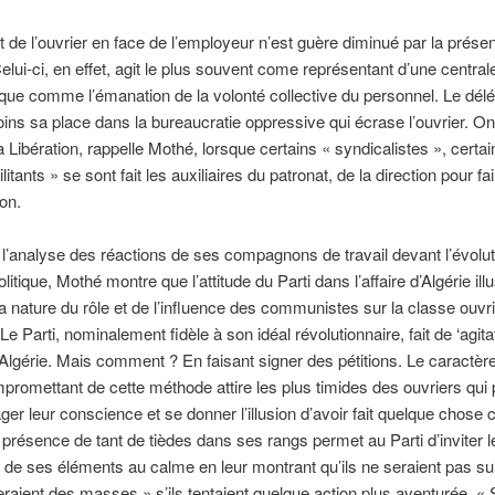
t de l’ouvrier en face de l’employeur n’est guère diminué par la prése
elui-ci, en effet, agit le plus souvent come représentant d’une central
que comme l’émanation de la volonté collective du personnel. Le dél
ins sa place dans la bureaucratie oppressive qui écrase l’ouvrier. On 
a Libération, rappelle Mothé, lorsque certains « syndicalistes », certai
litants » se sont fait les auxiliaires du patronat, de la direction pour f
ion.
l’analyse des réactions de ses compagnons de travail devant l’évolut
olitique, Mothé montre que l’attitude du Parti dans l’affaire d’Algérie ill
la nature du rôle et de l’influence des communistes sur la classe ouvr
Le Parti, nominalement fidèle à son idéal révolutionnaire, fait de ‘agita
 Algérie. Mais comment ? En faisant signer des pétitions. Le caractère
promettant de cette méthode attire les plus timides des ouvriers qui
ager leur conscience et se donner l’illusion d’avoir fait quelque chose c
 présence de tant de tièdes dans ses rangs permet au Parti d’inviter l
 de ses éléments au calme en leur montrant qu’ils ne seraient pas suiv
raient des masses » s’ils tentaient quelque action plus aventurée. « S