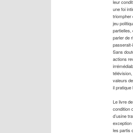
leur condi
une foi in
triompher 
jeu politi
partielles,
parler de 
passerait-
Sans doute
actions re
irrémédia
télévision,
valeurs de 
il pratiqu
Le livre d
condition 
d’usine tr
exception 
les partis