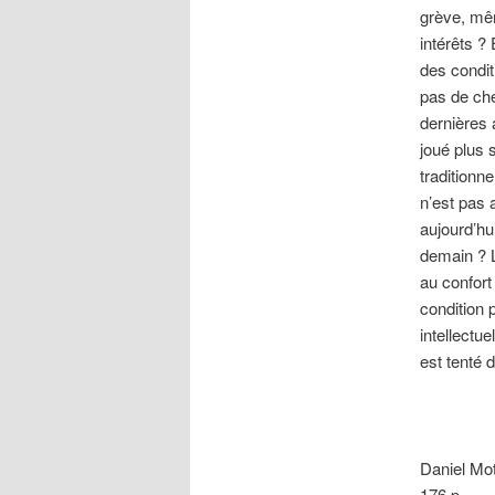
grève, mêm
intérêts ? 
des condit
pas de ch
dernières
joué plus 
traditionn
n’est pas 
aujourd’hui
demain ? L
au confort
condition 
intellectu
est tenté d
Daniel Mo
176 p.