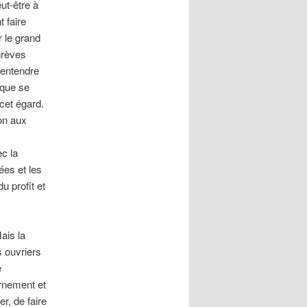
ut-être à
 faire
r le grand
grèves
s entendre
 que se
cet égard.
ion aux
c la
dées et les
u profit et
ais la
s ouvriers
e
ernement et
r, de faire