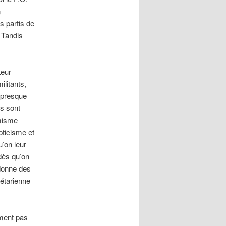
n
s partis de
. Tandis
Leur
ilitants,
t presque
fs sont
rmisme
pticisme et
u’on leur
dès qu’on
 donne des
létarienne
iment pas