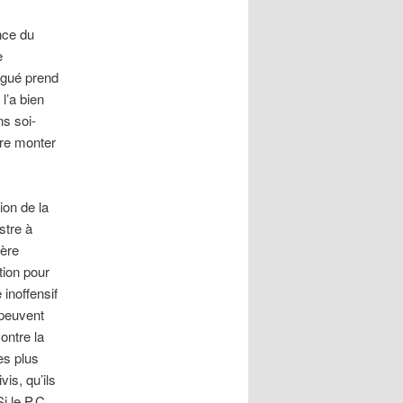
nce du
e
égué prend
l’a bien
ns soi-
aire monter
ion de la
ustre à
ière
tion pour
 inoffensif
 peuvent
ontre la
es plus
is, qu’ils
i le P.C.