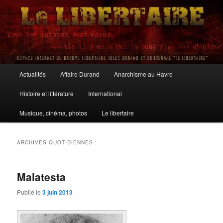
Aller
Aller
au
au
contenu
contenu
principal
secondaire
Le Libertaire
Menu
Actualités
Affaire Durand
Anarchisme au Havre
principal
Histoire et littérature
International
Musique, cinéma, photos
Le libertaire
ARCHIVES QUOTIDIENNES :
Malatesta
Publié le
3 juin 2013