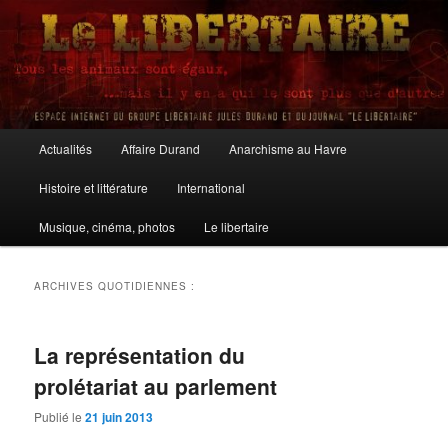
Aller
Aller
au
au
contenu
contenu
principal
secondaire
Le Libertaire
Menu
Actualités
Affaire Durand
Anarchisme au Havre
principal
Histoire et littérature
International
Musique, cinéma, photos
Le libertaire
ARCHIVES QUOTIDIENNES :
La représentation du
prolétariat au parlement
Publié le
21 juin 2013