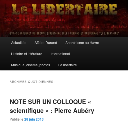
Aller
Aller
au
au
contenu
contenu
principal
secondaire
Le Libertaire
Menu
Actualités
Affaire Durand
Anarchisme au Havre
principal
Histoire et littérature
International
Musique, cinéma, photos
Le libertaire
ARCHIVES QUOTIDIENNES :
NOTE SUR UN COLLOQUE «
scientifique » : Pierre Aubéry
Publié le
28 juin 2013