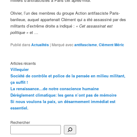
milliers d’antifascistes à Paris cet après-midi.
Olivier, l’un des membres du groupe Action antifasciste Paris-
banlieue, auquel appartenait Clément qui a été assassiné par des
militants d’extrême droite a indiqué :
« Cet assassinat est
politique »
et …
Publié dans
Actualités
|
Marqué avec
antifascisme
,
Clément Méric
Articles récents
Villequier
Société de contrôle et police de la pensée en milieu militant,
ça suffit !
La renaissance…de notre conscience humaine
Dérèglement climatique: les gens n’ont pas de mémoire
Si nous voulons la paix, un désarmement immédiat est
essentiel.
Rechercher