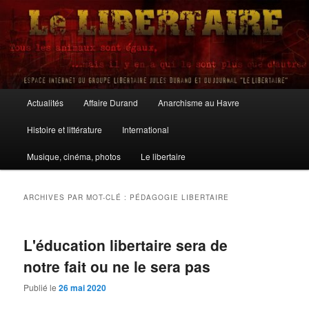
Aller
Aller
au
au
contenu
contenu
principal
secondaire
Le Libertaire
Menu
Actualités
Affaire Durand
Anarchisme au Havre
principal
Histoire et littérature
International
Musique, cinéma, photos
Le libertaire
ARCHIVES PAR MOT-CLÉ :
PÉDAGOGIE LIBERTAIRE
L'éducation libertaire sera de
notre fait ou ne le sera pas
Publié le
26 mai 2020