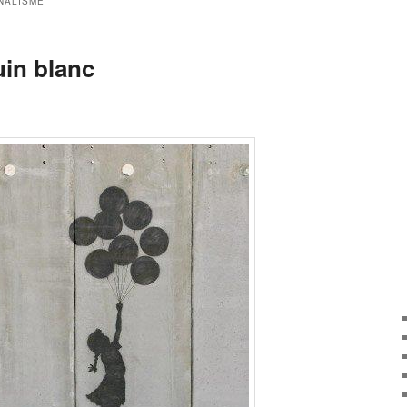
NALISME
uin blanc