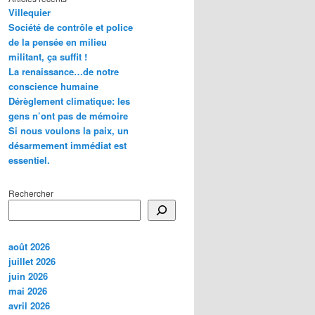
Villequier
Société de contrôle et police
de la pensée en milieu
militant, ça suffit !
La renaissance…de notre
conscience humaine
Dérèglement climatique: les
gens n’ont pas de mémoire
Si nous voulons la paix, un
désarmement immédiat est
essentiel.
Rechercher
août 2026
juillet 2026
juin 2026
mai 2026
avril 2026