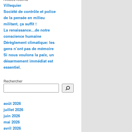
Villequier
Société de contrôle et police
de la pensée en milieu
militant, ça suffit !
La renaissance…de notre
conscience humaine
Dérèglement climatique: les
gens n’ont pas de mémoire
Si nous voulons la paix, un
désarmement immédiat est
essentiel.
Rechercher
août 2026
juillet 2026
juin 2026
mai 2026
avril 2026