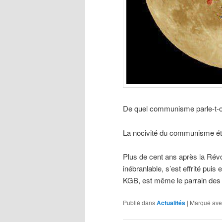
De quel communisme parle-t-
La nocivité du communisme état
Plus de cent ans après la Révo
inébranlable, s’est effrité pui
KGB, est même le parrain des
Publié dans
Actualités
|
Marqué ave