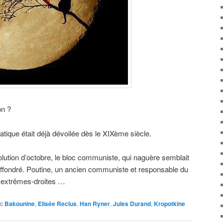
on ?
ique était déjà dévoilée dès le XIXème siècle.
lution d’octobre, le bloc communiste, qui naguère semblait
s effondré. Poutine, un ancien communiste et responsable du
 extrêmes-droites …
c
Bakounine
,
Elisée Reclus
,
Han Ryner
,
Jules Durand
,
Kropotkine