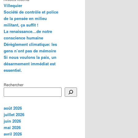
Villequier
Société de contrôle et police
de la pensée en milieu
militant, ça suffit !
La renaissance…de notre
conscience humaine
Dérèglement climatique: les
gens n’ont pas de mémoire
Si nous voulons la paix, un
désarmement immédiat est
essentiel.
Rechercher
août 2026
juillet 2026
juin 2026
mai 2026
avril 2026