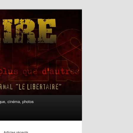
ue, cinéma, photos
Articles récents