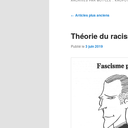
ARCHIVES PAR MOT-CLÉ :
KROPO
Navigation
←
Articles plus anciens
des
articles
Théorie du raci
Publié le
3 juin 2019