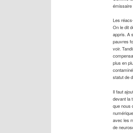
émissaire
Les réacs-p
On le dit 
appris. A 
pauvres fo
voir. Tand
compensant
plus en pl
contaminés
statut de d
Il faut aj
devant la 
que nous d
numérique
avec les m
de neurosc