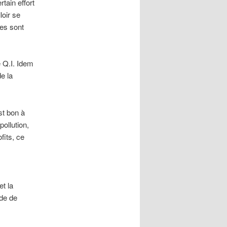
tain effort
loir se
es sont
 Q.I. Idem
e la
st bon à
pollution,
fits, ce
et la
ide de