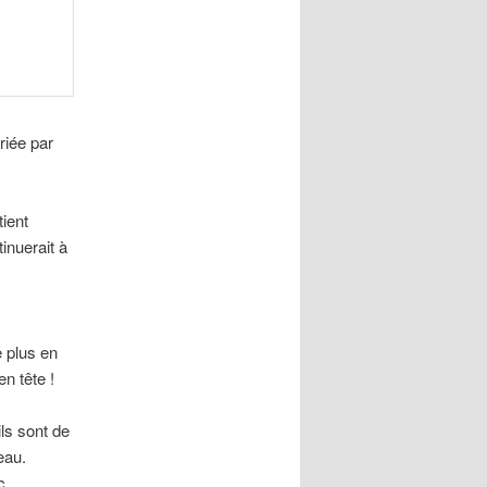
riée par
tient
tinuerait à
e plus en
n tête !
ls sont de
eau.
c