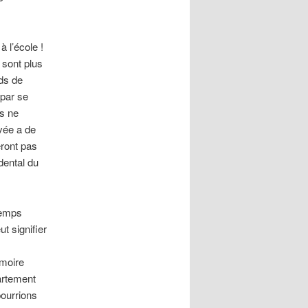
à l’école !
 sont plus
ds de
 par se
rs ne
vée a de
eront pas
dental du
 temps
t signifier
émoire
artement
pourrions