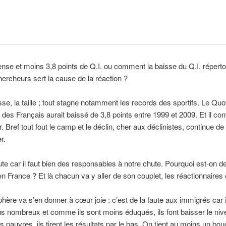
nse et moins 3,8 points de Q.I. ou comment la baisse du Q.I. réperto
hercheurs sert la cause de la réaction ?
sse, la taille ; tout stagne notamment les records des sportifs. Le Quo
l des Français aurait baissé de 3,8 points entre 1999 et 2009. Et il con
. Bref tout fout le camp et le déclin, cher aux déclinistes, continue de
r.
aute car il faut bien des responsables à notre chute. Pourquoi est-on d
en France ? Et là chacun va y aller de son couplet, les réactionnaires e
hère va s’en donner à cœur joie : c’est de la faute aux immigrés car i
us nombreux et comme ils sont moins éduqués, ils font baisser le niv
pauvres, ils tirent les résultats par le bas. On tient au moins un bou