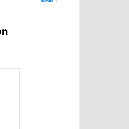
Suivant
→
on