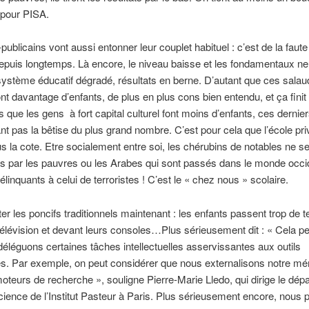
 pour PISA.
ublicains vont aussi entonner leur couplet habituel : c’est de la faute 
depuis longtemps. Là encore, le niveau baisse et les fondamentaux ne
système éducatif dégradé, résultats en berne. D’autant que ces salau
nt davantage d’enfants, de plus en plus cons bien entendu, et ça finit
is que les gens à fort capital culturel font moins d’enfants, ces dernie
 pas la bêtise du plus grand nombre. C’est pour cela que l’école pri
us la cote. Etre socialement entre soi, les chérubins de notables ne s
 par les pauvres ou les Arabes qui sont passés dans le monde occi
élinquants à celui de terroristes ! C’est le « chez nous » scolaire.
outer les poncifs traditionnels maintenant : les enfants passent trop de
télévision et devant leurs consoles…Plus sérieusement dit : « Cela peu
éléguons certaines tâches intellectuelles asservissantes aux outils
s. Par exemple, on peut considérer que nous externalisons notre m
oteurs de recherche », souligne Pierre-Marie Lledo, qui dirige le dép
ience de l’Institut Pasteur à Paris. Plus sérieusement encore, nous 