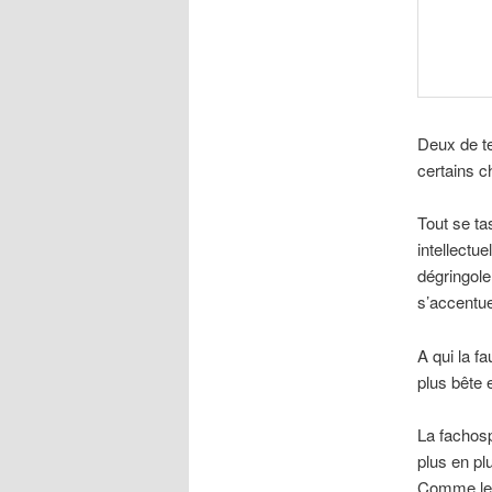
Deux de te
certains c
Tout se ta
intellectue
dégringoler
s’accentue
A qui la f
plus bête 
La fachosp
plus en pl
Comme les 