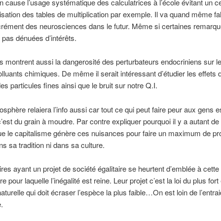
n cause l’usage systématique des calculatrices à l’école évitant un cer
ation des tables de multiplication par exemple. Il va quand même fal
crément des neurosciences dans le futur. Même si certaines remarqu
 pas dénuées d’intérêts.
 montrent aussi la dangerosité des perturbateurs endocriniens sur le
olluants chimiques. De même il serait intéressant d’étudier les effets d
des particules fines ainsi que le bruit sur notre Q.I.
hosphère relaiera l’info aussi car tout ce qui peut faire peur aux gens e
c’est du grain à moudre. Par contre expliquer pourquoi il y a autant de 
ue le capitalisme génère ces nuisances pour faire un maximum de pro
ns sa tradition ni dans sa culture.
aires ayant un projet de société égalitaire se heurtent d’emblée à cette
 pour laquelle l’inégalité est reine. Leur projet c’est la loi du plus fort 
aturelle qui doit écraser l’espèce la plus faible…On est loin de l’entra
.