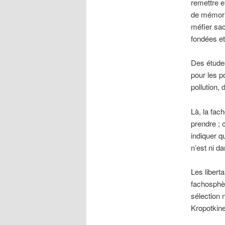
remettre e
de mémoris
méfier sa
fondées et
Des études
pour les p
pollution, 
Là, la fac
prendre ; 
indiquer q
n’est ni da
Les libert
fachosphère
sélection n
Kropotkine