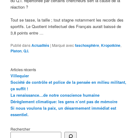
du Q.I. répertoriée par certains chercheurs sert la cause de la
réaction ?
Tout se tasse, la taille ; tout stagne notamment les records des
sportifs. Le Quotient intellectuel des Français aurait baissé de
3,8 points entre …
Publié dans
Actualités
|
Marqué avec
faschosphère
,
Kropotkine
,
Platon
,
Q.I.
Articles récents
Villequier
Société de contrôle et police de la pensée en milieu militant,
ça suffit !
La renaissance…de notre conscience humaine
Dérèglement climatique: les gens n’ont pas de mémoire
Si nous voulons la paix, un désarmement immédiat est
essentiel.
Rechercher