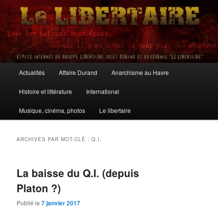
Aller
Aller
au
au
contenu
contenu
principal
secondaire
Le Libertaire
Menu
Actualités
Affaire Durand
Anarchisme au Havre
principal
Histoire et littérature
International
Musique, cinéma, photos
Le libertaire
ARCHIVES PAR MOT-CLÉ :
Q.I.
La baisse du Q.I. (depuis
Platon ?)
Publié le
7 janvier 2017