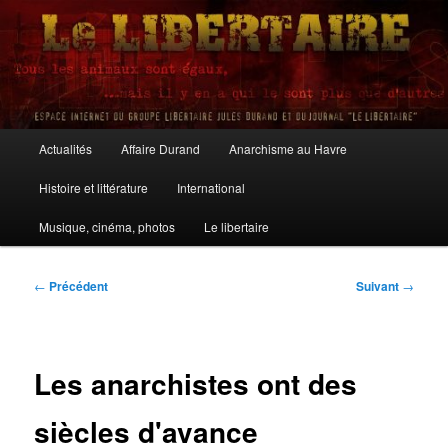
Aller
au
contenu
principal
Le Libertaire
Menu
Actualités
Affaire Durand
Anarchisme au Havre
principal
Histoire et littérature
International
Musique, cinéma, photos
Le libertaire
Navigation
←
Précédent
Suivant
→
des
articles
Les anarchistes ont des
siècles d'avance