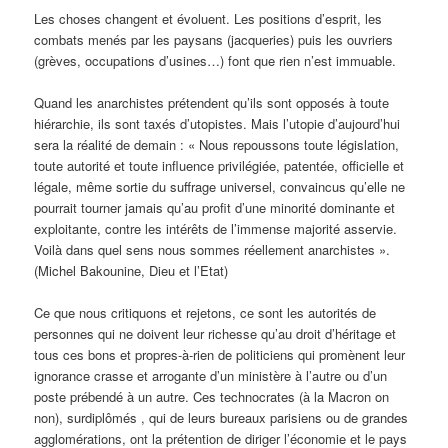
Les choses changent et évoluent. Les positions d’esprit, les
combats menés par les paysans (jacqueries) puis les ouvriers
(grèves, occupations d’usines…) font que rien n’est immuable.
Quand les anarchistes prétendent qu’ils sont opposés à toute
hiérarchie, ils sont taxés d’utopistes. Mais l’utopie d’aujourd’hui
sera la réalité de demain : « Nous repoussons toute législation,
toute autorité et toute influence privilégiée, patentée, officielle et
légale, même sortie du suffrage universel, convaincus qu’elle ne
pourrait tourner jamais qu’au profit d’une minorité dominante et
exploitante, contre les intérêts de l’immense majorité asservie.
Voilà dans quel sens nous sommes réellement anarchistes ».
(Michel Bakounine, Dieu et l’Etat)
Ce que nous critiquons et rejetons, ce sont les autorités de
personnes qui ne doivent leur richesse qu’au droit d’héritage et
tous ces bons et propres-à-rien de politiciens qui promènent leur
ignorance crasse et arrogante d’un ministère à l’autre ou d’un
poste prébendé à un autre. Ces technocrates (à la Macron on
non), surdiplômés , qui de leurs bureaux parisiens ou de grandes
agglomérations, ont la prétention de diriger l’économie et le pays