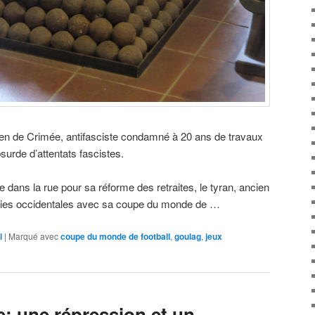
ien de Crimée, antifasciste condamné à 20 ans de travaux
surde d’attentats fascistes.
 dans la rue pour sa réforme des retraites, le tyran, ancien
ties occidentales avec sa coupe du monde de …
l
|
Marqué avec
coupe du monde de football
,
goulag
,
jeux
e: une répression et un