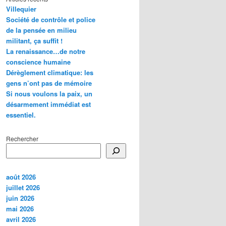
Villequier
Société de contrôle et police
de la pensée en milieu
militant, ça suffit !
La renaissance…de notre
conscience humaine
Dérèglement climatique: les
gens n’ont pas de mémoire
Si nous voulons la paix, un
désarmement immédiat est
essentiel.
Rechercher
août 2026
juillet 2026
juin 2026
mai 2026
avril 2026