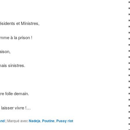
ésidents et Ministres,
mme à la prison !
aison,
ais sinistres.
re folle demain.
 laisser vivre !…
and
|
Marqué avec
Nadeja
,
Poutine
,
Pussy riot