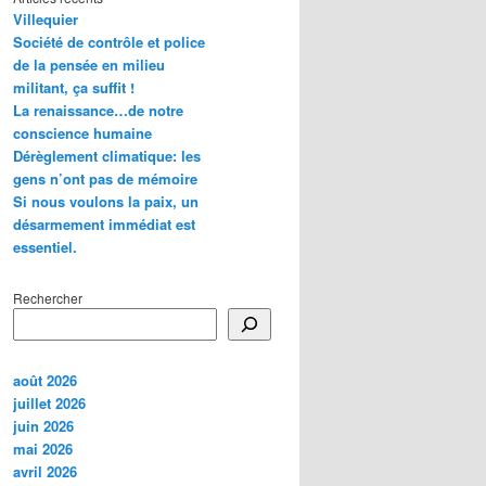
Villequier
Société de contrôle et police
de la pensée en milieu
militant, ça suffit !
La renaissance…de notre
conscience humaine
Dérèglement climatique: les
gens n’ont pas de mémoire
Si nous voulons la paix, un
désarmement immédiat est
essentiel.
Rechercher
août 2026
juillet 2026
juin 2026
mai 2026
avril 2026