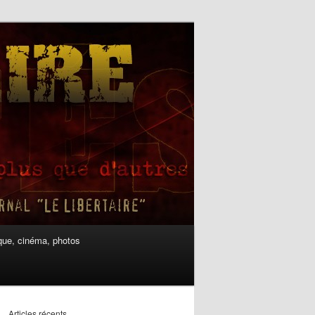
ue, cinéma, photos
Articles récents