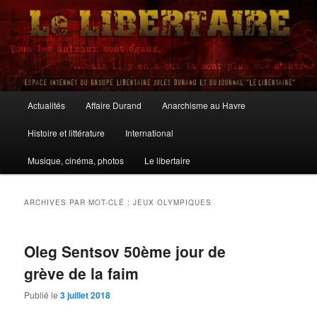
Aller
Aller
au
au
contenu
contenu
principal
secondaire
Le Libertaire
Menu
Actualités
Affaire Durand
Anarchisme au Havre
principal
Histoire et littérature
International
Musique, cinéma, photos
Le libertaire
ARCHIVES PAR MOT-CLÉ :
JEUX OLYMPIQUES
Oleg Sentsov 50ème jour de
grève de la faim
Publié le
3 juillet 2018