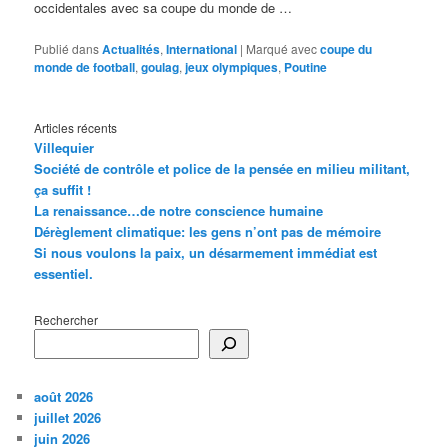
occidentales avec sa coupe du monde de …
Publié dans
Actualités
,
International
|
Marqué avec
coupe du
monde de football
,
goulag
,
jeux olympiques
,
Poutine
Articles récents
Villequier
Société de contrôle et police de la pensée en milieu militant,
ça suffit !
La renaissance…de notre conscience humaine
Dérèglement climatique: les gens n’ont pas de mémoire
Si nous voulons la paix, un désarmement immédiat est
essentiel.
Rechercher
août 2026
juillet 2026
juin 2026