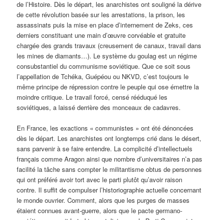
de l’Histoire. Dès le départ, les anarchistes ont souligné la dérive
de cette révolution basée sur les arrestations, la prison, les
assassinats puis la mise en place d’internement de Zeks, ces
derniers constituant une main d’œuvre corvéable et gratuite
chargée des grands travaux (creusement de canaux, travail dans
les mines de diamants…). Le système du goulag est un régime
consubstantiel du communisme soviétique. Que ce soit sous
l’appellation de Tchéka, Guépéou ou NKVD, c’est toujours le
même principe de répression contre le peuple qui ose émettre la
moindre critique. Le travail forcé, censé rééduqué les
soviétiques, a laissé derrière des monceaux de cadavres.
En France, les exactions « communistes » ont été dénoncées
dès le départ. Les anarchistes ont longtemps crié dans le désert,
sans parvenir à se faire entendre. La complicité d’intellectuels
français comme Aragon ainsi que nombre d’universitaires n’a pas
facilité la tâche sans compter le militantisme obtus de personnes
qui ont préféré avoir tort avec le parti plutôt qu’avoir raison
contre. Il suffit de compulser l’historiographie actuelle concernant
le monde ouvrier. Comment, alors que les purges de masses
étaient connues avant-guerre, alors que le pacte germano-