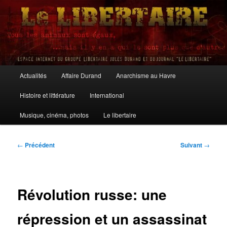
Aller
au
contenu
principal
Le Libertaire
Menu
Actualités
Affaire Durand
Anarchisme au Havre
principal
Histoire et littérature
International
Musique, cinéma, photos
Le libertaire
Navigation
←
Précédent
Suivant
→
des
articles
Révolution russe: une
répression et un assassinat