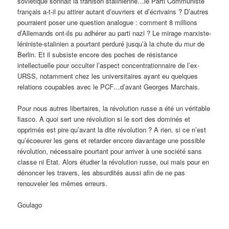
soviétique sonnait la trahison stalinienne…le Parti Communiste
français a-t-il pu attirer autant d’ouvriers et d’écrivains ? D’autres
pourraient poser une question analogue : comment 8 millions
d’Allemands ont-ils pu adhérer au parti nazi ? Le mirage marxiste-
léniniste-stalinien a pourtant perduré jusqu’à la chute du mur de
Berlin. Et il subsiste encore des poches de résistance
intellectuelle pour occulter l’aspect concentrationnaire de l’ex-
URSS, notamment chez les universitaires ayant eu quelques
relations coupables avec le PCF…d’avant Georges Marchais.
Pour nous autres libertaires, la révolution russe a été un véritable
fiasco. A quoi sert une révolution si le sort des dominés et
opprimés est pire qu’avant la dite révolution ? A rien, si ce n’est
qu’écoeurer les gens et retarder encore davantage une possible
révolution, nécessaire pourtant pour arriver à une société sans
classe ni Etat. Alors étudier la révolution russe, oui mais pour en
dénoncer les travers, les absurdités aussi afin de ne pas
renouveler les mêmes erreurs.
Goulago