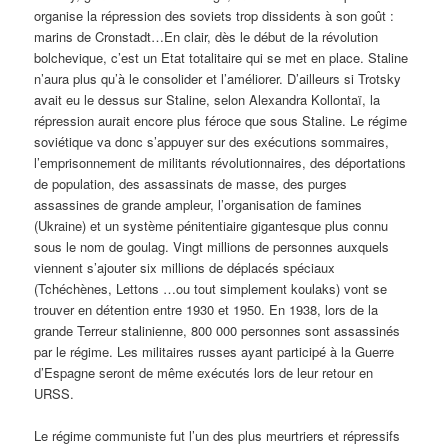
organise la répression des soviets trop dissidents à son goût :
marins de Cronstadt…En clair, dès le début de la révolution
bolchevique, c’est un Etat totalitaire qui se met en place. Staline
n’aura plus qu’à le consolider et l’améliorer. D’ailleurs si Trotsky
avait eu le dessus sur Staline, selon Alexandra Kollontaï, la
répression aurait encore plus féroce que sous Staline. Le régime
soviétique va donc s’appuyer sur des exécutions sommaires,
l’emprisonnement de militants révolutionnaires, des déportations
de population, des assassinats de masse, des purges
assassines de grande ampleur, l’organisation de famines
(Ukraine) et un système pénitentiaire gigantesque plus connu
sous le nom de goulag. Vingt millions de personnes auxquels
viennent s’ajouter six millions de déplacés spéciaux
(Tchéchènes, Lettons …ou tout simplement koulaks) vont se
trouver en détention entre 1930 et 1950. En 1938, lors de la
grande Terreur stalinienne, 800 000 personnes sont assassinés
par le régime. Les militaires russes ayant participé à la Guerre
d’Espagne seront de même exécutés lors de leur retour en
URSS.
Le régime communiste fut l’un des plus meurtriers et répressifs